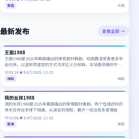
家庭
中国
最新发布
查看全部 →
43:07
王国1988
NEW
KR
王国1988是2025年韩国播出的律政题材韩剧。校园霸凌受害者多年
后归来，以温和而坚定的方式寻求正义与和解。本站提供精校中韩
双语字幕，支持1080P高清流畅在线播放。
93.1K
9.6
2025-12-23
律政
韩国
72:17
我的女孩1988
NEW
CN
我的女孩1988是2025年美国播出的爱情题材美剧。两个性格迥异的
男女在命运安排下相遇，从误会到相知，展开一段治愈系爱情故
事。本站提供精校中韩双语字幕，支持1080P高清流畅在线播放。
10.5K
9.4
2025-12-01
爱情
美国
52:22