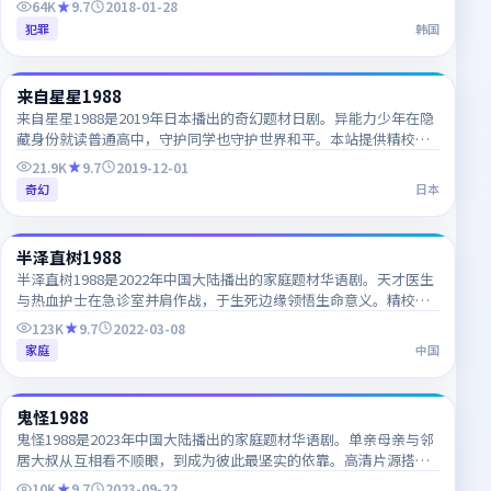
64K
9.7
2018-01-28
犯罪
韩国
65:32
来自星星1988
JP
来自星星1988是2019年日本播出的奇幻题材日剧。异能力少年在隐
藏身份就读普通高中，守护同学也守护世界和平。本站提供精校中
韩双语字幕，支持1080P高清流畅在线播放。
21.9K
9.7
2019-12-01
奇幻
日本
51:05
半泽直树1988
CN
半泽直树1988是2022年中国大陆播出的家庭题材华语剧。天才医生
与热血护士在急诊室并肩作战，于生死边缘领悟生命意义。精校中
字已上线，韩语对白细节一网打尽，推荐收藏追更。
123K
9.7
2022-03-08
家庭
中国
58:16
鬼怪1988
CN
鬼怪1988是2023年中国大陆播出的家庭题材华语剧。单亲母亲与邻
居大叔从互相看不顺眼，到成为彼此最坚实的依靠。高清片源搭配
双语字幕，追剧体验清晰流畅。
10K
9.7
2023-09-22