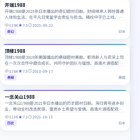
开端1988
JP
开端1988是2023年日本播出的奇幻题材日剧。财阀继承人假扮普通
人体验生活，在平凡日常里学会责任与担当。精校中字已上线，韩
语对白细节一网打尽，推荐收藏追更。
119K
7.5
2023-09-22
奇幻
日本
56:31
顶楼1988
CN
顶楼1988是2018年美国播出的悬疑题材美剧。职场新人与资深上司
在一次次合作中磨合成长，共同守护团队与理想。高清片源搭配双
语字幕，追剧体验清晰流畅。
116K
7.5
2018-09-17
悬疑
美国
59:06
一念关山1988
JP
一念关山1988是2021年日本播出的历史题材日剧。海归青年返乡创
业，带动全村改造民宿，重燃乡土希望与爱情。高清片源搭配双语
字幕，追剧体验清晰流畅。
113K
7.1
2021-10-15
历史
日本