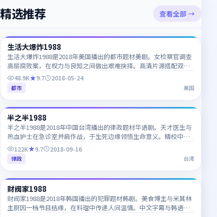
精选推荐
查看全部 →
47:21
生活大爆炸1988
CN
生活大爆炸1988是2018年美国播出的都市题材美剧。女检察官调查
高层腐败案，在权力与良知之间做出艰难抉择。高清片源搭配双语
字幕，追剧体验清晰流畅。
48.9K
9.7
2018-05-24
都市
美国
54:45
半之半1988
TW
半之半1988是2018年中国台湾播出的律政题材华语剧。天才医生与
热血护士在急诊室并肩作战，于生死边缘领悟生命意义。精校中字
已上线，韩语对白细节一网打尽，推荐收藏追更。
122K
9.7
2018-09-16
律政
台湾
68:24
财阀家1988
KR
财阀家1988是2018年韩国播出的犯罪题材韩剧。美食博主与米其林
主厨因一档节目结缘，在料理中传递人间温情。中文字幕与韩语原
声同步更新，适合韩语学习者对照观看。