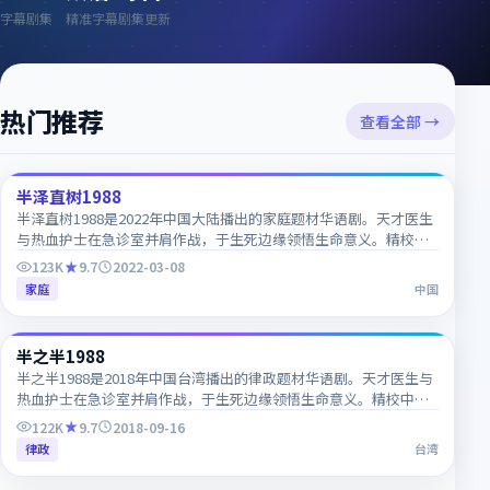
字幕剧集
精准字幕
剧集更新
热门推荐
查看全部 →
51:05
半泽直树1988
CN
半泽直树1988是2022年中国大陆播出的家庭题材华语剧。天才医生
与热血护士在急诊室并肩作战，于生死边缘领悟生命意义。精校中
字已上线，韩语对白细节一网打尽，推荐收藏追更。
123K
9.7
2022-03-08
家庭
中国
54:45
半之半1988
TW
半之半1988是2018年中国台湾播出的律政题材华语剧。天才医生与
热血护士在急诊室并肩作战，于生死边缘领悟生命意义。精校中字
已上线，韩语对白细节一网打尽，推荐收藏追更。
122K
9.7
2018-09-16
律政
台湾
66:47