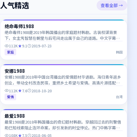
人气精选
查看全部 →
66:29
绝命毒师1988
热门
KR
绝命毒师1988是2019年韩国播出的家庭题材韩剧。古装权谋背景
下，女主凭智慧在朝堂与后宅间走出属于自己的道路。中文字幕与
韩语原声同步更新，适合韩语学习者对照观看。
112K
9.1
2019-07-23
家庭
韩国
56:46
安娜1988
热门
TW
安娜1988是2018年中国台湾播出的爱情题材华语剧。海归青年返乡
创业，带动全村改造民宿，重燃乡土希望与爱情。高清片源搭配双
语字幕，追剧体验清晰流畅。
112K
7.6
2018-10-20
爱情
台湾
66:13
最爱1988
热门
KR
最爱1988是2018年韩国播出的奇幻题材韩剧。穿越回过去的刑警借
助已知线索阻止连环命案，却引发新的时空悖论。热门中韩字幕电
视剧，每日更新，支持多终端高清播放。
108K
7.5
2018-06-05