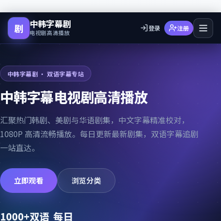
中韩字幕剧
剧
登录
注册
电视剧高清播放
中韩字幕剧
· 双语字幕专站
中韩字幕电视剧高清播放
汇聚热门韩剧、美剧与华语剧集，中文字幕精准校对，
1080P 高清流畅播放。每日更新最新剧集，双语字幕追剧
一站直达。
立即观看
浏览分类
1000+
双语
每日