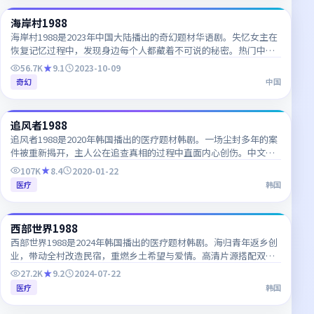
海岸村1988
CN
海岸村1988是2023年中国大陆播出的奇幻题材华语剧。失忆女主在
恢复记忆过程中，发现身边每个人都藏着不可说的秘密。热门中韩
字幕电视剧，每日更新，支持多终端高清播放。
56.7K
9.1
2023-10-09
奇幻
中国
59:14
追风者1988
KR
追风者1988是2020年韩国播出的医疗题材韩剧。一场尘封多年的案
件被重新揭开，主人公在追查真相的过程中直面内心创伤。中文字
幕与韩语原声同步更新，适合韩语学习者对照观看。
107K
8.4
2020-01-22
医疗
韩国
53:46
西部世界1988
KR
西部世界1988是2024年韩国播出的医疗题材韩剧。海归青年返乡创
业，带动全村改造民宿，重燃乡土希望与爱情。高清片源搭配双语
字幕，追剧体验清晰流畅。
27.2K
9.2
2024-07-22
医疗
韩国
47:32