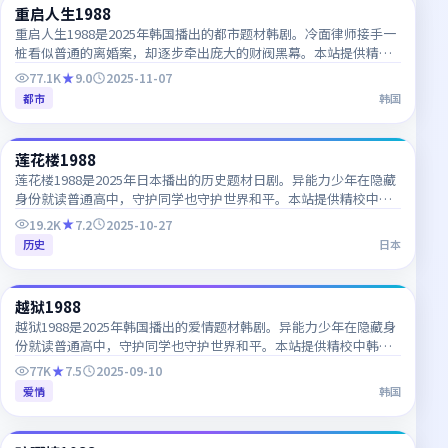
重启人生1988
NEW
KR
重启人生1988是2025年韩国播出的都市题材韩剧。冷面律师接手一
桩看似普通的离婚案，却逐步牵出庞大的财阀黑幕。本站提供精校
中韩双语字幕，支持1080P高清流畅在线播放。
77.1K
9.0
2025-11-07
都市
韩国
47:32
莲花楼1988
NEW
JP
莲花楼1988是2025年日本播出的历史题材日剧。异能力少年在隐藏
身份就读普通高中，守护同学也守护世界和平。本站提供精校中韩
双语字幕，支持1080P高清流畅在线播放。
19.2K
7.2
2025-10-27
历史
日本
56:12
越狱1988
NEW
KR
越狱1988是2025年韩国播出的爱情题材韩剧。异能力少年在隐藏身
份就读普通高中，守护同学也守护世界和平。本站提供精校中韩双
语字幕，支持1080P高清流畅在线播放。
77K
7.5
2025-09-10
爱情
韩国
44:25