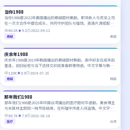
当你1988
CN
当你1988是2022年美国播出的悬疑题材美剧。职场新人与资深上司
在一次次合作中磨合成长，共同守护团队与理想。高清片源搭配双
语字幕，追剧体验清晰流畅。
60.3K
9.2
2022-04-12
悬疑
美国
50:59
庆余年1988
KR
庆余年1988是2019年韩国播出的悬疑题材韩剧。高中好友在成年后
重逢，旧日秘密与当下选择交织成青春群像物语。中文字幕与韩语
原声同步更新，适合韩语学习者对照观看。
120K
8.9
2019-07-25
悬疑
韩国
99:04
那年我们1988
TW
那年我们1988是2023年中国台湾播出的医疗题材华语剧。美食博主
与米其林主厨因一档节目结缘，在料理中传递人间温情。中文字幕
与韩语原声同步更新，适合韩语学习者对照观看。
80.7K
7.9
2023-08-18
医疗
台湾
52:58