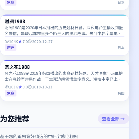
家庭
日本
66:03
财阀1988
热门
JP
财阀1988是2020年日本播出的历史题材日剧。深夜电台主播收到匿
名来信，串联起都市里多个陌生人的孤独故事。热门中韩字幕电视
剧，每日更新，支持多终端高清播放。
104K
7.0
2020-12-27
历史
日本
54:05
恶之花1988
热门
KR
恶之花1988是2018年韩国播出的家庭题材韩剧。天才医生与热血护
士在急诊室并肩作战，于生死边缘领悟生命意义。精校中字已上
线，韩语对白细节一网打尽，推荐收藏追更。
103K
8.0
2018-10-13
家庭
韩国
为您推荐
查看全部 →
基于您的追剧偏好精选的中韩字幕电视剧
71:51