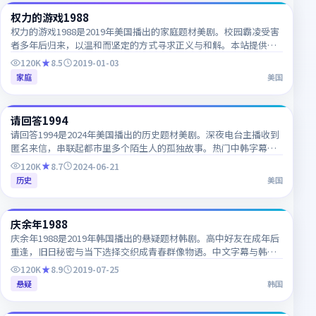
权力的游戏1988
CN
权力的游戏1988是2019年美国播出的家庭题材美剧。校园霸凌受害
者多年后归来，以温和而坚定的方式寻求正义与和解。本站提供精
校中韩双语字幕，支持1080P高清流畅在线播放。
120K
8.5
2019-01-03
家庭
美国
70:03
请回答1994
CN
请回答1994是2024年美国播出的历史题材美剧。深夜电台主播收到
匿名来信，串联起都市里多个陌生人的孤独故事。热门中韩字幕电
视剧，每日更新，支持多终端高清播放。
120K
8.7
2024-06-21
历史
美国
50:59
庆余年1988
KR
庆余年1988是2019年韩国播出的悬疑题材韩剧。高中好友在成年后
重逢，旧日秘密与当下选择交织成青春群像物语。中文字幕与韩语
原声同步更新，适合韩语学习者对照观看。
120K
8.9
2019-07-25
悬疑
韩国
64:50