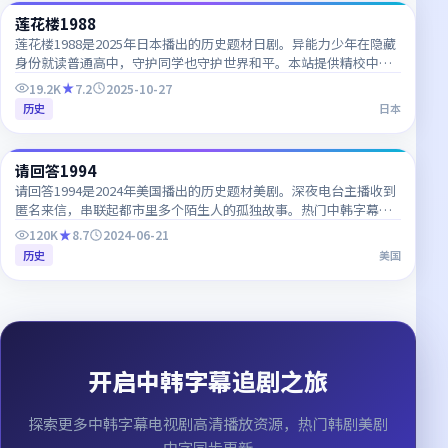
莲花楼1988
JP
莲花楼1988是2025年日本播出的历史题材日剧。异能力少年在隐藏
身份就读普通高中，守护同学也守护世界和平。本站提供精校中韩
双语字幕，支持1080P高清流畅在线播放。
19.2K
7.2
2025-10-27
历史
日本
70:03
请回答1994
CN
请回答1994是2024年美国播出的历史题材美剧。深夜电台主播收到
匿名来信，串联起都市里多个陌生人的孤独故事。热门中韩字幕电
视剧，每日更新，支持多终端高清播放。
120K
8.7
2024-06-21
历史
美国
开启中韩字幕追剧之旅
探索更多
中韩字幕电视剧高清播放
资源，热门韩剧美剧
中字同步更新