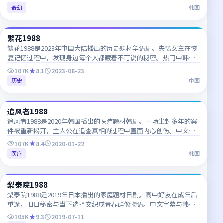
奇幻
韩国
70:58
繁花1988
热门
CN
繁花1988是2023年中国大陆播出的历史题材华语剧。失忆女主在恢
复记忆过程中，发现身边每个人都藏着不可说的秘密。热门中韩字
幕电视剧，每日更新，支持多终端高清播放。
107K
8.1
2023-08-23
历史
中国
59:14
追风者1988
热门
KR
追风者1988是2020年韩国播出的医疗题材韩剧。一场尘封多年的案
件被重新揭开，主人公在追查真相的过程中直面内心创伤。中文字
幕与韩语原声同步更新，适合韩语学习者对照观看。
107K
8.4
2020-01-22
医疗
韩国
70:59
梨泰院1988
热门
JP
梨泰院1988是2019年日本播出的家庭题材日剧。高中好友在成年后
重逢，旧日秘密与当下选择交织成青春群像物语。中文字幕与韩语
原声同步更新，适合韩语学习者对照观看。
105K
9.3
2019-07-11