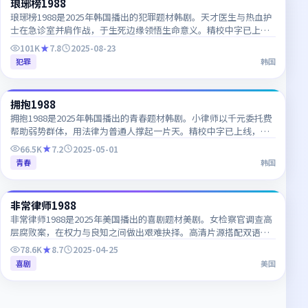
琅琊榜1988
NEW
KR
琅琊榜1988是2025年韩国播出的犯罪题材韩剧。天才医生与热血护
士在急诊室并肩作战，于生死边缘领悟生命意义。精校中字已上
线，韩语对白细节一网打尽，推荐收藏追更。
101K
7.8
2025-08-23
犯罪
韩国
45:35
拥抱1988
NEW
KR
拥抱1988是2025年韩国播出的青春题材韩剧。小律师以千元委托费
帮助弱势群体，用法律为普通人撑起一片天。精校中字已上线，韩
语对白细节一网打尽，推荐收藏追更。
66.5K
7.2
2025-05-01
青春
韩国
48:41
非常律师1988
NEW
CN
非常律师1988是2025年美国播出的喜剧题材美剧。女检察官调查高
层腐败案，在权力与良知之间做出艰难抉择。高清片源搭配双语字
幕，追剧体验清晰流畅。
78.6K
8.7
2025-04-25
喜剧
美国